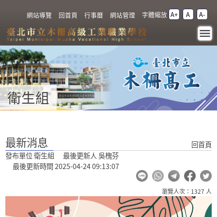
跳過上區塊
字體縮放
A+
A
A-
:::
網站導覽
回首頁
行事曆
網站管理
最新消息 - 衛生組 - 臺北
市立木柵高級工業職業
學校
衛生組
:::
最新消息
回首頁
發布單位 衛生組 最後更新人 吳槐芬
最後更新時間 2025-04-24 09:13:07
瀏覽人次：1327 人