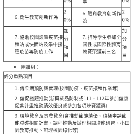
0%
0%
享
2
2
體育教育創新作
衛生教育創新作為
0%
0%
為
加
加
協助校園設置疫苗接
指導學生參加全
分
分
種站或快篩站及集中接
國性或國際性體育
項
項
種疫苗等防疫工作
競賽榮獲前三名
目
目
團體組：
評分重點項目
傳染病預防與管理(校園防疫、疫苗接種作業等)
健促議題推動(新興菸品防制或111、112年參加健康
促進計畫推動績效優良或參加各項競賽獲獎)
環境教育及食農教育(含推動節能績優、積極申請節
能減碳相關計畫、課程推動及辦理相關增能研習、小田
園教育推動、辦理校園綠化等)