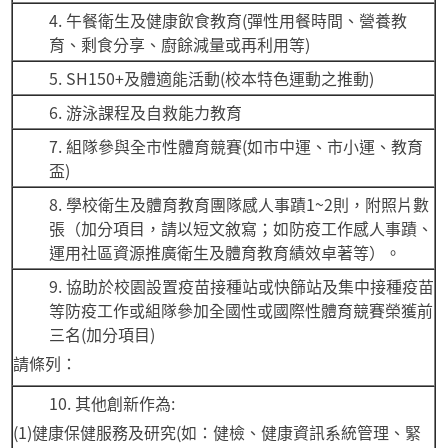
午餐衛生及健康飲食教育(彈性用餐時間、營養教
育、剩食分享、廚餘減量或再利用等)
SH150+及體適能活動(校本特色運動之推動)
游泳課程及自救能力教育
組隊參與全市性體育競賽(如市中運、市小運、教育
盃)
學校衛生及體育教育團隊感人事蹟1~2則，附照片數
張（加分項目，請以短文敘寫；如防疫工作感人事蹟、
運用社區資源推廣衛生及體育教育績效卓著等）。
協助於校園設置疫苗接種站或快篩站及集中接種疫苗
等防疫工作或組隊參加全國性或國際性體育競賽榮獲前
三名(加分項目)
請條列：
其他創新作為:
(1)健康保健服務及研究(如：健檢、健康資訊系統管理、緊