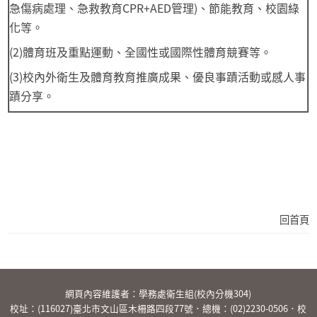
急傷病處理、急救教育CPR+AED管理)、節能教育、校園綠
化等。
(2)體育班及重點運動、全國性或國際性體育競賽等。
(3)校內外衛生及體育教育推廣成果、優良事蹟活動或感人事
蹟分享。
回首頁
:::
網頁內容維護者：學務處衛生組(校內分機304)
校址：(116027)臺北市文山區木柵路四段77號．總機：
(02)2230-0506
．校