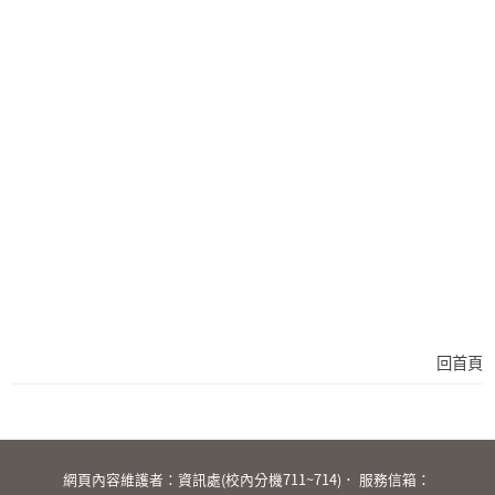
回首頁
:::
網頁內容維護者：資訊處(校內分機711~714)． 服務信箱：