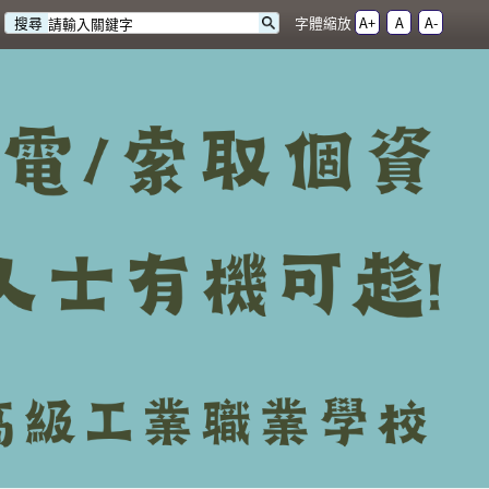
字體縮放
A+
A
A-
搜尋