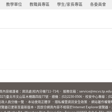
教學單位
教職員專區
學生/家長專區
各委員會
:::
頁內容維護者：資訊處(校內分機711~714)． 服務信箱：
service@mcvs.tp.edu
6027)臺北市文山區木柵路四段77號．總機：
(02)2230-0506
．校安中心專線：
(0
行政人員分機一覽
．
本站使用正體字
．
隱私權暨資訊安全政策
．
網站著作權聲
更新至最新版本。因部分網頁內容不相容於Internet Explorer瀏覽器，建議