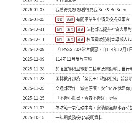
2026-01-07
我看得見您 您看得見我 See & Be Seen
2026-01-05
有關畢業生申請兵役折抵事宜
家長
教師
2025-12-31
法務部為提升社會大眾對
新生
家長
教師
2025-12-11
校園霸凌防制宣導懶人包
新生
家長
教師
2025-12-09
『TPASS 2.0+常客優惠，自114年12月
2025-12-09
114年12月反詐宣導
2025-11-28
加強宣導微型電動二輪車及電動輔助自行
2025-11-28
函轉教育部為「全民＋1 政府相挺」普發
2025-11-25
交通部製作「減速停讓，安全MVP就是你
2025-11-25
「不迷小紅書，青春不迷途」專區
2025-11-03
為防範一氧化碳中毒，安裝燃氣熱水器時
2025-10-15
一年期義務役QA說明資料