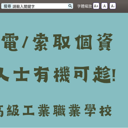
字體縮放
A+
A
A-
搜尋