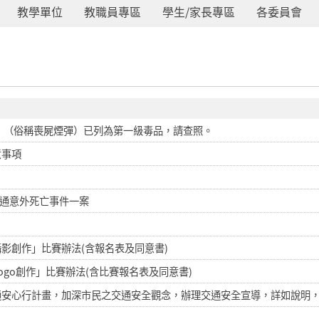
教學單位
教職員專區
學生/家長專區
各委員會
e）」（俗稱喪屍煙彈）已列為第一級毒品，請查照。
意事項
交通意外死亡事件一案
攝影創作」比賽辦法(含報名表及同意書)
ogo創作」比賽辦法(含比賽報名表及同意書)
通安心行計畫，加深市民之交通安全觀念，辦理交通安全宣導，詳如說明