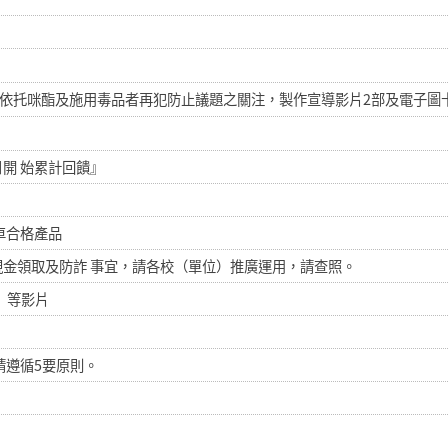
依托咪酯及施用毒品者再犯防止議題之關注，製作宣導影片2部及電子圖卡
1日開 始累計回饋』
車合格產品
現金領取及防詐 事宜，請各校（單位）推廣運用，請查照。
」等影片
請遵循5要原則。