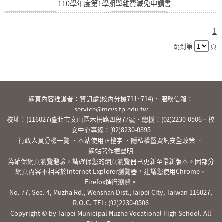
110學年度第1學期學雜費減免申請書
1
跳到第
頁
:::
網頁內容維護者：資訊處(校內分機711~714)． 服務信箱：
service@mcvs.tp.edu.tw
校址：(116027)臺北市文山區木柵路四段77號．總機：
(02)2230-0506
．校
安中心專線：
(02)8230-0395
行政人員分機一覽
．
本站使用正體字
．
隱私權暨資訊安全政策
．
網站著作權聲明
為確保網頁瀏覽體驗，請確保您的網頁瀏覽器已更新至最新版本。因部分
網頁內容不相容於Internet Explorer瀏覽器，建議您使用Chrome、
Firefox進行瀏覽。
No. 77, Sec. 4, Muzha Rd., Wenshan Dist.,Taipei City, Taiwan 116027,
R.O.C. TEL:
(02)2230-0506
Copyright © by Taipei Municipal Muzha Vocational High School. All