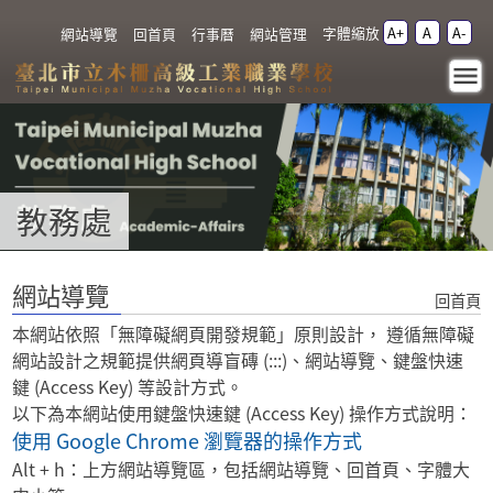
跳過上區塊
字體縮放
A+
A
A-
:::
網站導覽
回首頁
行事曆
網站管理
網站導覽 - 教務處 - 臺北
市立木柵高級工業職業
學校
教務處
:::
網站導覽
回首頁
本網站依照「無障礙網頁開發規範」原則設計， 遵循無障礙
網站設計之規範提供網頁導盲磚 (:::)、網站導覽、鍵盤快速
鍵 (Access Key) 等設計方式。
以下為本網站使用鍵盤快速鍵 (Access Key) 操作方式說明：
使用 Google Chrome 瀏覽器的操作方式
Alt + h：上方網站導覽區，包括網站導覽、回首頁、字體大