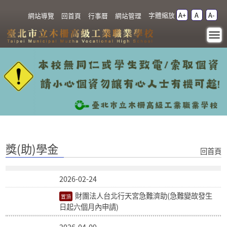
跳過上區塊
字體縮放
A+
A
A-
:::
網站導覽
回首頁
行事曆
網站管理
獎(助)學金 - 臺北市立木
柵高級工業職業學校
:::
獎(助)學金
回首頁
2026-02-24
財團法人台北行天宮急難濟助(急難變故發生
日起六個月內申請)