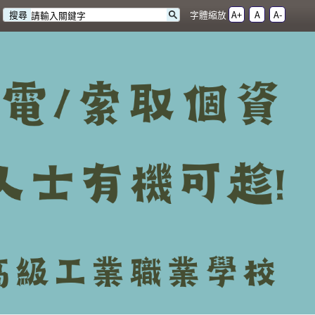
字體縮放
A+
A
A-
搜尋